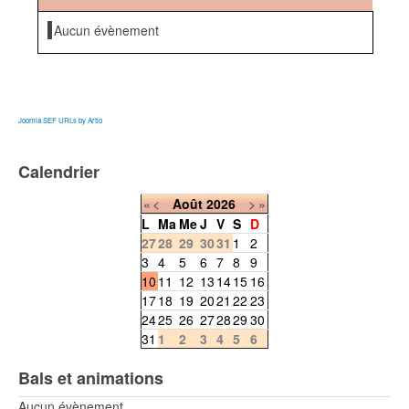
Aucun évènement
Joomla SEF URLs by Artio
Calendrier
«
<
Août
2026
>
»
L
Ma
Me
J
V
S
D
27
28
29
30
31
1
2
3
4
5
6
7
8
9
10
11
12
13
14
15
16
17
18
19
20
21
22
23
24
25
26
27
28
29
30
31
1
2
3
4
5
6
Bals et animations
Aucun évènement