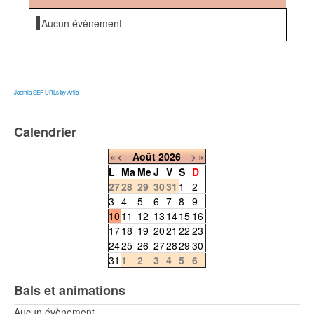
Aucun évènement
Joomla SEF URLs by Artio
Calendrier
«
<
Août
2026
>
»
L
Ma
Me
J
V
S
D
27
28
29
30
31
1
2
3
4
5
6
7
8
9
10
11
12
13
14
15
16
17
18
19
20
21
22
23
24
25
26
27
28
29
30
31
1
2
3
4
5
6
Bals et animations
Aucun évènement