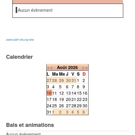
Aucun évènement
Joomla SEF URLs by Artio
Calendrier
«
<
Août
2026
>
»
L
Ma
Me
J
V
S
D
27
28
29
30
31
1
2
3
4
5
6
7
8
9
10
11
12
13
14
15
16
17
18
19
20
21
22
23
24
25
26
27
28
29
30
31
1
2
3
4
5
6
Bals et animations
Aucun évènement