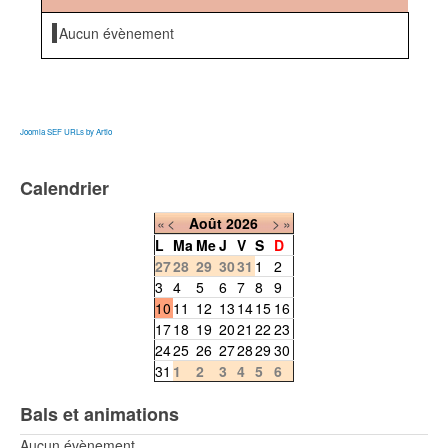
Aucun évènement
Joomla SEF URLs by Artio
Calendrier
«
<
Août
2026
>
»
L
Ma
Me
J
V
S
D
27
28
29
30
31
1
2
3
4
5
6
7
8
9
10
11
12
13
14
15
16
17
18
19
20
21
22
23
24
25
26
27
28
29
30
31
1
2
3
4
5
6
Bals et animations
Aucun évènement