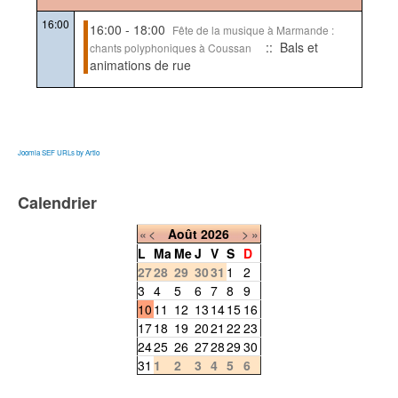
16:00
16:00 - 18:00
Fête de la musique à Marmande :
:: Bals et
chants polyphoniques à Coussan
animations de rue
Joomla SEF URLs by Artio
Calendrier
«
<
Août
2026
>
»
L
Ma
Me
J
V
S
D
27
28
29
30
31
1
2
3
4
5
6
7
8
9
10
11
12
13
14
15
16
17
18
19
20
21
22
23
24
25
26
27
28
29
30
31
1
2
3
4
5
6