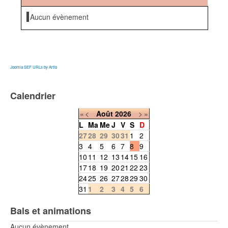
Aucun évènement
Joomla SEF URLs by Artio
Calendrier
«
<
Août
2026
>
»
L
Ma
Me
J
V
S
D
27
28
29
30
31
1
2
3
4
5
6
7
8
9
10
11
12
13
14
15
16
17
18
19
20
21
22
23
24
25
26
27
28
29
30
31
1
2
3
4
5
6
Bals et animations
Aucun évènement