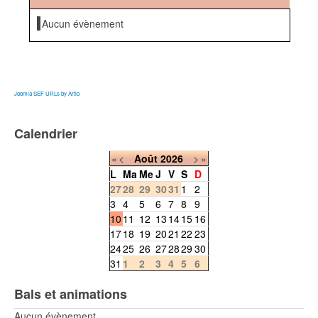
Aucun évènement
Joomla SEF URLs by Artio
Calendrier
«
<
Août
2026
>
»
L
Ma
Me
J
V
S
D
27
28
29
30
31
1
2
3
4
5
6
7
8
9
10
11
12
13
14
15
16
17
18
19
20
21
22
23
24
25
26
27
28
29
30
31
1
2
3
4
5
6
Bals et animations
Aucun évènement