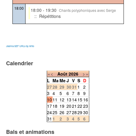
18:00
18:00 - 19:30
Chants polyphoniques avec Serge
:: Répétitions
Joomla SEF URLs by Artio
Calendrier
«
<
Août
2026
>
»
L
Ma
Me
J
V
S
D
27
28
29
30
31
1
2
3
4
5
6
7
8
9
10
11
12
13
14
15
16
17
18
19
20
21
22
23
24
25
26
27
28
29
30
31
1
2
3
4
5
6
Bals et animations