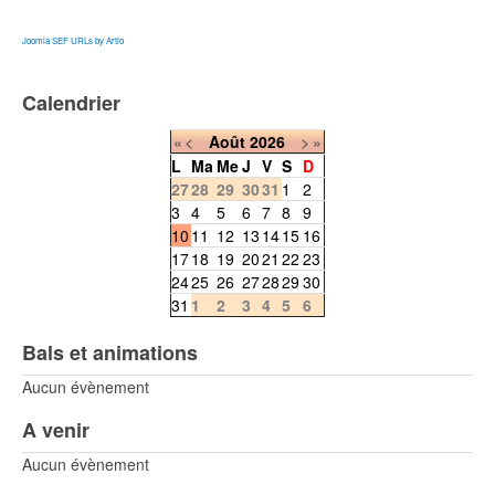
Joomla SEF URLs by Artio
Calendrier
«
<
Août
2026
>
»
L
Ma
Me
J
V
S
D
27
28
29
30
31
1
2
3
4
5
6
7
8
9
10
11
12
13
14
15
16
17
18
19
20
21
22
23
24
25
26
27
28
29
30
31
1
2
3
4
5
6
Bals et animations
Aucun évènement
A venir
Aucun évènement