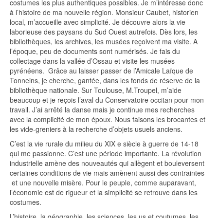
costumes les plus authentiques possibles. Je m’intéresse donc
à l’histoire de ma nouvelle région. Monsieur Caubet, historien
local, m’accueille avec simplicité. Je découvre alors la vie
laborieuse des paysans du Sud Ouest autrefois. Dès lors, les
bibliothèques, les archives, les musées reçoivent ma visite. A
l’époque, peu de documents sont numérisés. Je fais du
collectage dans la vallée d’Ossau et visite les musées
pyrénéens. Grâce au laisser passer de l’Amicale Laïque de
Tonneins, je cherche, gantée, dans les fonds de réserve de la
bibliothèque nationale. Sur Toulouse, M.Troupel, m’aide
beaucoup et je reçois l’aval du Conservatoire occitan pour mon
travail. J’ai arrêté la danse mais je continue mes recherches
avec la complicité de mon époux. Nous faisons les brocantes et
les vide-greniers à la recherche d’objets usuels anciens.
C’est la vie rurale du milieu du XIX e siècle à guerre de 14-18
qui me passionne. C’est une période importante. La révolution
industrielle amène des nouveautés qui allègent et bouleversent
certaines conditions de vie mais amènent aussi des contraintes
et une nouvelle misère. Pour le peuple, comme auparavant,
l’économie est de rigueur et la simplicité se retrouve dans les
costumes.
L’histoire, la géographie, les sciences, les us et coutumes, les