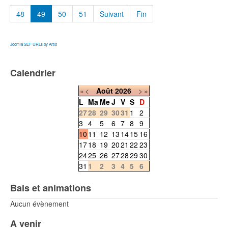
48
49
50
51
Suivant
Fin
Joomla SEF URLs by Artio
Calendrier
«
<
Août
2026
>
»
L
Ma
Me
J
V
S
D
27
28
29
30
31
1
2
3
4
5
6
7
8
9
10
11
12
13
14
15
16
17
18
19
20
21
22
23
24
25
26
27
28
29
30
31
1
2
3
4
5
6
Bals et animations
Aucun évènement
A venir