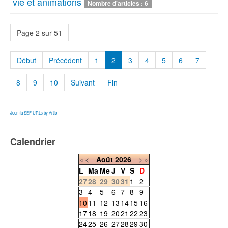
vie et animations
Nombre d'articles : 6
Page 2 sur 51
Début
Précédent
1
2
3
4
5
6
7
8
9
10
Suivant
Fin
Joomla SEF URLs by Artio
Calendrier
«
<
Août
2026
>
»
L
Ma
Me
J
V
S
D
27
28
29
30
31
1
2
3
4
5
6
7
8
9
10
11
12
13
14
15
16
17
18
19
20
21
22
23
24
25
26
27
28
29
30