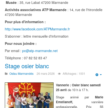
Musée
: 35, rue Labat 47200 Marmande
Activités associatives ATP Marmande
: 14, rue de l'hirondelle
47200 Marmande
Pour plus d'information :
http://www.facebook.com/ATPMarmande.fr
S'abonner : lettre mensuelle d'information
Pour nous joindre :
Par email :
pc@atp-marmande.net
Téléphone : 07 82 52 83 47
Stage osier blanc
Ostau Marmandés
26 mars 2026
Affichages : 1001
Emp
Vannerie :
Osier blanc samedi
25 avril
de 10 h à 17 h.
Stage animé par
Marie
Emelianoff,
vannière
professionnelle.
Prix 55