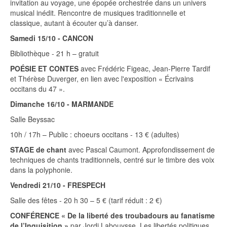
invitation au voyage, une épopée orchestrée dans un univers
musical inédit. Rencontre de musiques traditionnelle et
classique, autant à écouter qu’à danser.
Samedi 15/10 - CANCON
Bibliothèque - 21 h – gratuit
POÉSIE ET CONTES
avec Frédéric Figeac, Jean-Pierre Tardif
et Thérèse Duverger, en lien avec l'exposition « Écrivains
occitans du 47 ».
Dimanche 16/10 - MARMANDE
Salle Beyssac
10h / 17h – Public : choeurs occitans - 13 € (adultes)
STAGE de chant
avec Pascal Caumont. Approfondissement de
techniques de chants traditionnels, centré sur le timbre des voix
dans la polyphonie.
Vendredi 21/10 - FRESPECH
Salle des fêtes - 20 h 30 – 5 € (tarif réduit : 2 €)
CONFÉRENCE « De la liberté des troubadours au fanatisme
de l’Inquisition »
par Jordi Labouysse. Les libertés politiques,