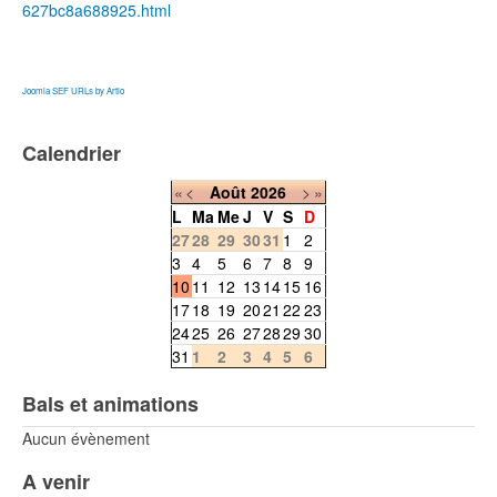
627bc8a688925.html
Joomla SEF URLs by Artio
Calendrier
«
<
Août
2026
>
»
L
Ma
Me
J
V
S
D
27
28
29
30
31
1
2
3
4
5
6
7
8
9
10
11
12
13
14
15
16
17
18
19
20
21
22
23
24
25
26
27
28
29
30
31
1
2
3
4
5
6
Bals et animations
Aucun évènement
A venir