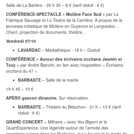
Salle de La Bartère - 20 h 30 – 8 € (tarif réduit : 6 €)
CONFÉRENCE-SPECTACLE « Molière Face Sud »
par La
Fabrique Sauvage et Lo Teatre de la Carrièra. A propos de la
jeunesse initiatique de Molière en Guyenne et Languedoc…
Chant, projection de documents, théâtre...
Vendredi 07/10
LAVARDAC
– Médiathèque - 18 h – Gratuit
CONFÉRENCE « Autour des écrivains occitans Jasmin et
Tozy »
par André Bianchi, en lien avec l'exposition « Écrivains
occitans du 47 ».
BARBASTE
– Salle de la mairie
19 h 45 – 10 €
APÉRO gascon dinatoire.
Sur réservation.
BARBASTE
– Théâtre du Bidochon - 21 h – 13 € (tarif
réduit : 6 €)
GRAND CONCERT
« Milharis » avec Vox Bigerri et le
QuartExperience. Une légende autour de l’arrivée des
premières neiges dans les Pyrénées, qui a bousculé le mode de