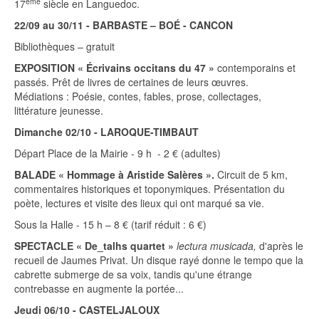
ème
17
siècle en Languedoc.
22/09 au 30/11 - BARBASTE – BOÉ - CANCON
Bibliothèques – gratuit
EXPOSITION « Écrivains occitans du 47 »
contemporains et
passés. Prêt de livres de certaines de leurs œuvres.
Médiations : Poésie, contes, fables, prose, collectages,
littérature jeunesse.
Dimanche 02/10 - LAROQUE-TIMBAUT
Départ Place de la Mairie - 9 h - 2 € (adultes)
BALADE « Hommage à Aristide Salères ».
Circuit de 5 km,
commentaires historiques et toponymiques. Présentation du
poète, lectures et visite des lieux qui ont marqué sa vie.
Sous la Halle - 15 h – 8 € (tarif réduit : 6 €)
SPECTACLE « De_talhs quartet »
lectura musicada,
d'après le
recueil de Jaumes Privat. Un disque rayé donne le tempo que la
cabrette submerge de sa voix, tandis qu'une étrange
contrebasse en augmente la portée...
Jeudi 06/10 - CASTELJALOUX