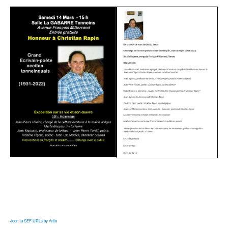
Joomla SEF URLs by Artio