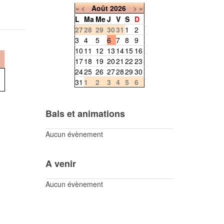
«
<
Août
2026
>
»
L
Ma
Me
J
V
S
D
27
28
29
30
31
1
2
3
4
5
6
7
8
9
10
11
12
13
14
15
16
17
18
19
20
21
22
23
24
25
26
27
28
29
30
31
1
2
3
4
5
6
Bals et animations
Aucun évènement
A venir
Aucun évènement