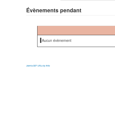
Évènements pendant
Aucun évènement
Joomla SEF URLs by Artio