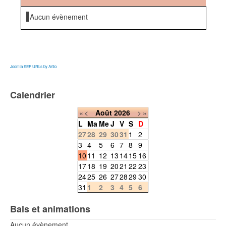
Aucun évènement
Joomla SEF URLs by Artio
Calendrier
«
<
Août
2026
>
»
L
Ma
Me
J
V
S
D
27
28
29
30
31
1
2
3
4
5
6
7
8
9
10
11
12
13
14
15
16
17
18
19
20
21
22
23
24
25
26
27
28
29
30
31
1
2
3
4
5
6
Bals et animations
Aucun évènement