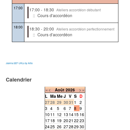
17:00
17:00 - 18:30
Ateliers accordéon débutant
:: Cours d'accordéon
18:00
18:30 - 20:00
Ateliers accordéon perfectionnement
:: Cours d'accordéon
Joomla SEF URLs by Artio
Calendrier
«
<
Août
2026
>
»
L
Ma
Me
J
V
S
D
27
28
29
30
31
1
2
3
4
5
6
7
8
9
10
11
12
13
14
15
16
17
18
19
20
21
22
23
24
25
26
27
28
29
30