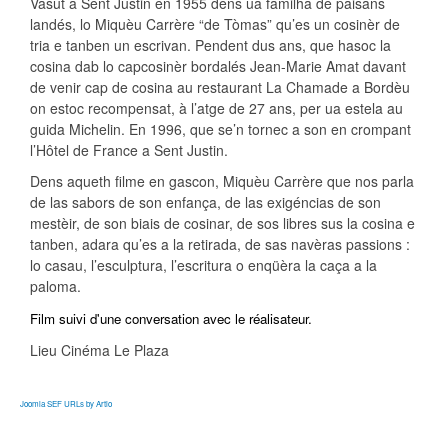
Vasut a Sent Justin en 1955 dens ua familha de paisans
landés, lo Miquèu Carrère “de Tòmas” qu’es un cosinèr de
tria e tanben un escrivan. Pendent dus ans, que hasoc la
cosina dab lo capcosinèr bordalés Jean-Marie Amat davant
de venir cap de cosina au restaurant La Chamade a Bordèu
on estoc recompensat, à l’atge de 27 ans, per ua estela au
guida Michelin. En 1996, que se’n tornec a son en crompant
l’Hôtel de France a Sent Justin.
Dens aqueth filme en gascon, Miquèu Carrère que nos parla
de las sabors de son enfança, de las exigéncias de son
mestèir, de son biais de cosinar, de sos libres sus la cosina e
tanben, adara qu’es a la retirada, de sas navèras passions :
lo casau, l’esculptura, l’escritura o enqüèra la caça a la
paloma.
Film suivi d'une conversation avec le réalisateur.
Lieu
Cinéma Le Plaza
Joomla SEF URLs by Artio