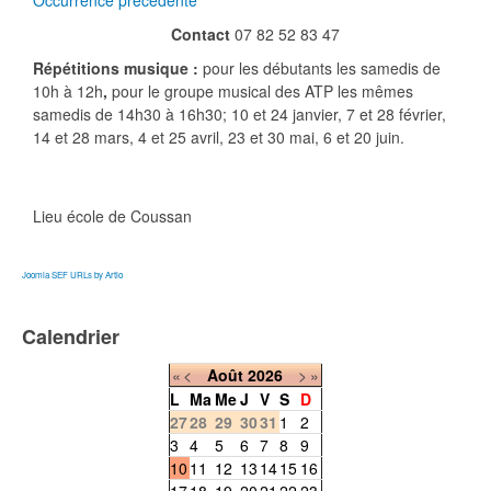
Occurrence précédente
Contact
07 82 52 83 47
Répétitions musique :
pour les débutants les samedis de
10h à 12h
,
pour le groupe musical des ATP les mêmes
samedis de 14h30 à 16h30; 10 et 24 janvier, 7 et 28 février,
14 et 28 mars, 4 et 25 avril, 23 et 30 mai, 6 et 20 juin.
Lieu
école de Coussan
Joomla SEF URLs by Artio
Calendrier
«
<
Août
2026
>
»
L
Ma
Me
J
V
S
D
27
28
29
30
31
1
2
3
4
5
6
7
8
9
10
11
12
13
14
15
16
17
18
19
20
21
22
23