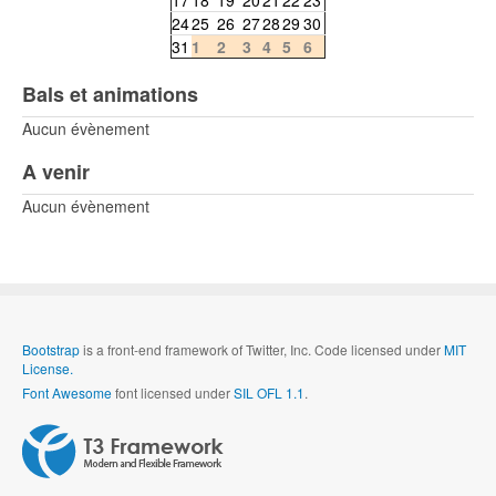
24
25
26
27
28
29
30
31
1
2
3
4
5
6
Bals et animations
Aucun évènement
A venir
Aucun évènement
Bootstrap
is a front-end framework of Twitter, Inc. Code licensed under
MIT
License.
Font Awesome
font licensed under
SIL OFL 1.1
.