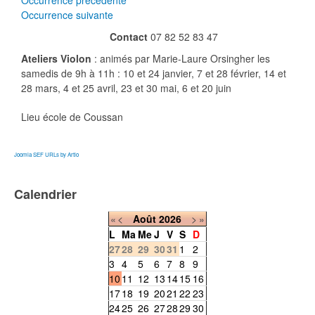
Occurrence précédente
Occurrence suivante
Contact
07 82 52 83 47
Ateliers Violon
: animés par Marie-Laure Orsingher les
samedis de 9h à 11h : 10 et 24 janvier, 7 et 28 février, 14 et
28 mars, 4 et 25 avril, 23 et 30 mai, 6 et 20 juin
Lieu
école de Coussan
Joomla SEF URLs by Artio
Calendrier
«
<
Août
2026
>
»
L
Ma
Me
J
V
S
D
27
28
29
30
31
1
2
3
4
5
6
7
8
9
10
11
12
13
14
15
16
17
18
19
20
21
22
23
24
25
26
27
28
29
30