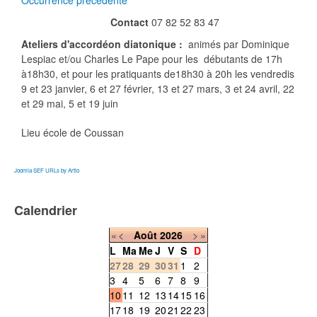
Occurrence précédente
Contact
07 82 52 83 47
Ateliers d'accordéon diatonique :
animés par Dominique
Lespiac et/ou Charles Le Pape pour les débutants de 17h
à18h30, et pour les pratiquants de18h30 à 20h les vendredis
9 et 23 janvier, 6 et 27 février, 13 et 27 mars, 3 et 24 avril, 22
et 29 mai, 5 et 19 juin
Lieu
école de Coussan
Joomla SEF URLs by Artio
Calendrier
«
<
Août
2026
>
»
L
Ma
Me
J
V
S
D
27
28
29
30
31
1
2
3
4
5
6
7
8
9
10
11
12
13
14
15
16
17
18
19
20
21
22
23