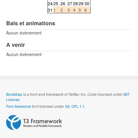
24
25
26
27
28
29
30
31
1
2
3
4
5
6
Bals et animations
Aucun évènement
A venir
Aucun évènement
Bootstrap
is a front-end framework of Twitter, Inc. Code licensed under
MIT
License.
Font Awesome
font licensed under
SIL OFL 1.1
.