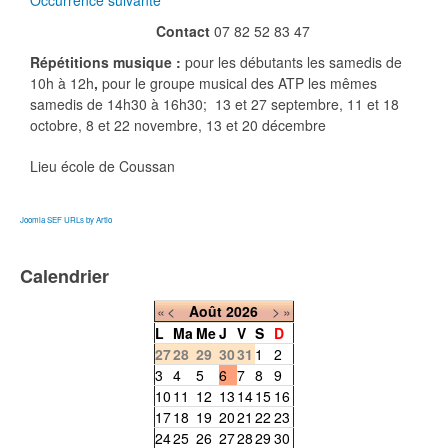
Occurrence suivante
Contact
07 82 52 83 47
Répétitions musique :
pour les débutants les samedis de
10h à 12h
,
pour le groupe musical des ATP les mêmes
samedis de 14h30 à 16h30; 13 et 27 septembre, 11 et 18
octobre, 8 et 22 novembre, 13 et 20 décembre
Lieu
école de Coussan
Joomla SEF URLs by Artio
Calendrier
«
<
Août
2026
>
»
L
Ma
Me
J
V
S
D
27
28
29
30
31
1
2
3
4
5
6
7
8
9
10
11
12
13
14
15
16
17
18
19
20
21
22
23
24
25
26
27
28
29
30