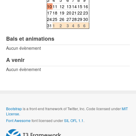
10
11
12
13
14
15
16
17
18
19
20
21
22
23
24
25
26
27
28
29
30
31
1
2
3
4
5
6
Bals et animations
Aucun évènement
A venir
Aucun évènement
Bootstrap
is a front-end framework of Twitter, Inc. Code licensed under
MIT
License.
Font Awesome
font licensed under
SIL OFL 1.1
.