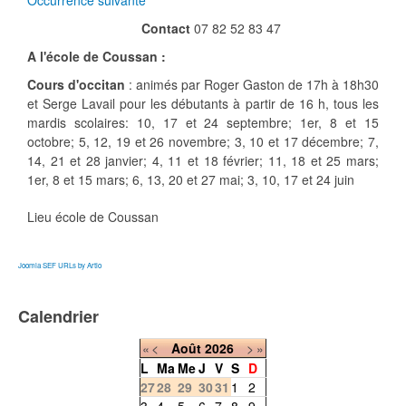
Occurrence suivante
Contact
07 82 52 83 47
A l'école de Coussan :
Cours d'occitan
: animés par Roger Gaston de 17h à 18h30
et Serge Lavail pour les débutants à partir de 16 h, tous les
mardis scolaires: 10, 17 et 24 septembre; 1er, 8 et 15
octobre; 5, 12, 19 et 26 novembre; 3, 10 et 17 décembre; 7,
14, 21 et 28 janvier; 4, 11 et 18 février; 11, 18 et 25 mars;
1er, 8 et 15 mars; 6, 13, 20 et 27 mai; 3, 10, 17 et 24 juin
Lieu
école de Coussan
Joomla SEF URLs by Artio
Calendrier
«
<
Août
2026
>
»
L
Ma
Me
J
V
S
D
27
28
29
30
31
1
2
3
4
5
6
7
8
9